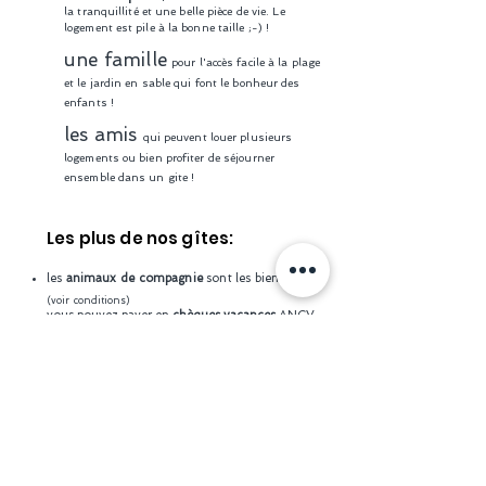
la
tranquillité
et une belle pièce de vie. Le
logement est pile à la bonne taille ;-) !
une famille
pour l'accès facile à la plage
et le jardin en sable qui font le bonheur des
enfants !
les amis
qui peuvent louer plusieurs
logements ou bien profiter de séjourner
ensemble dans un gite !
Les plus de nos gîtes:
les
animaux de compagnie
sont les bienvenus!
(voir conditions)
vous pouvez payer en
chèques vacances
ANCV
nous vous réservons un
accueil familial et
chaleureux
, vous êtes les bienvenus chez nous !
été comme hiver
, nos gîtes sont très
confortables et parfaitement isolés!