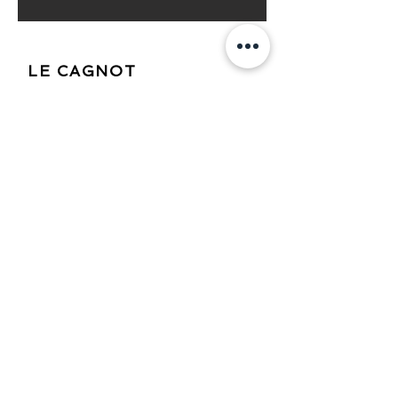
LE CAGNOT
est entièrement équipé et décoré avec goût pour
votre plus grand confort:
salon- séjour,
cuisine aménagée et équipée
2 chambres
1 salle d'eau avec wc
jardin privatif clos exposé plein sud
parking privatif.
WIFI gratuit (fibre)
charges comprises
(eau, électricité, chauffage en hiver)
RÉSERVER