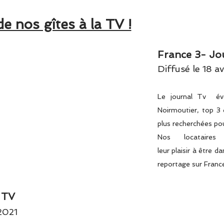
e nos gîtes à la TV !
France 3-
Jo
Diffusé le 18 av
Le journal Tv év
Noirmoutier, top 3 
plus recherchées po
Nos locataires
leur
plaisir
à être da
reportage sur Franc
 TV
 2021