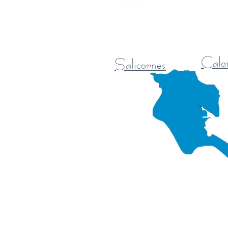
Calo
Salicornes