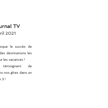
urnal TV
ril 2021
oque le succès de
des destinations les
ur les vacances !
 témoignent de
ns nos gîtes dans un
e 3 !