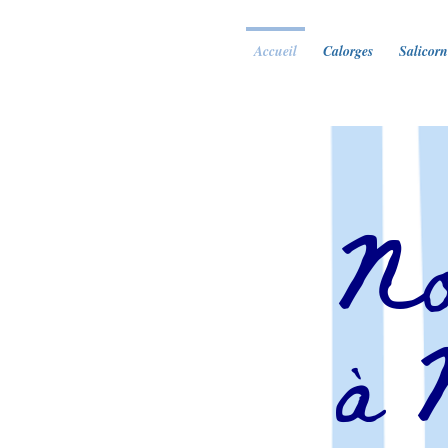
Accueil
Calorges
Salicorn
No
à 