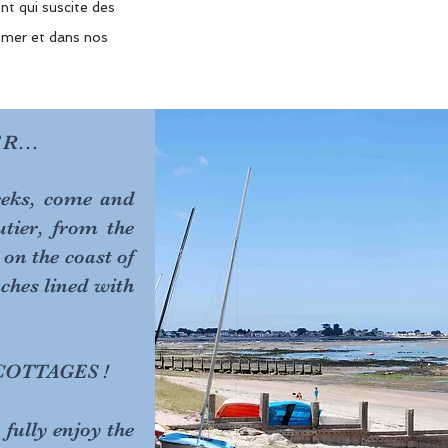
t qui suscite des
a mer et dans nos
R...
eeks, come and
tier, from the
 on the coast of
aches lined with
OTTAGES
!
 fully enjoy the