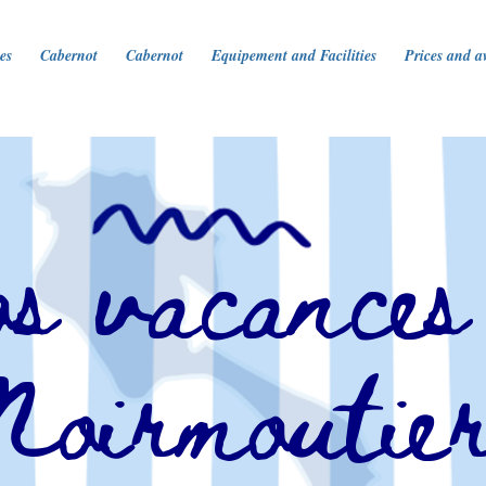
es
Cabernot
Cabernot
Equipement and Facilities
Prices and av
s vacance
Noirmoutie