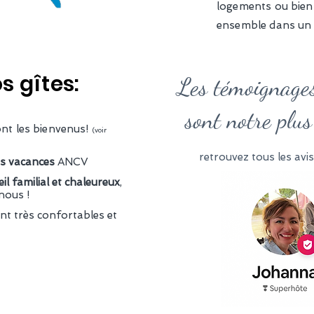
logements ou bien 
ensemble dans un g
s gîtes:
Les témoignages
sont notre plus
nt les bienvenus!
(voir
retrouvez tous les avis
s vacances
ANCV
eil familial et chaleureux
,
nous !
ont très confortables et